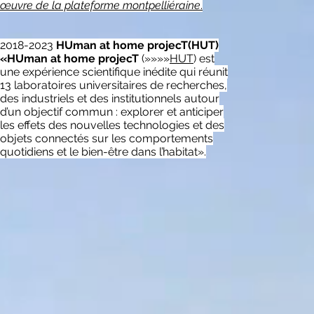
œuvre de la plateforme montpelliéraine
.
2018-2023
HUman at home projecT(HUT)
«HUman at home projecT
(»»»»
HUT
) est
une expérience scientifique inédite qui réunit
13 laboratoires universitaires de recherches,
des industriels et des institutionnels autour
d’un objectif commun : explorer et anticiper
les effets des nouvelles technologies et des
objets connectés sur les comportements
quotidiens et le bien-être dans l’habitat».